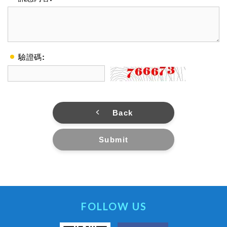
驗證碼:
Back
Submit
FOLLOW US